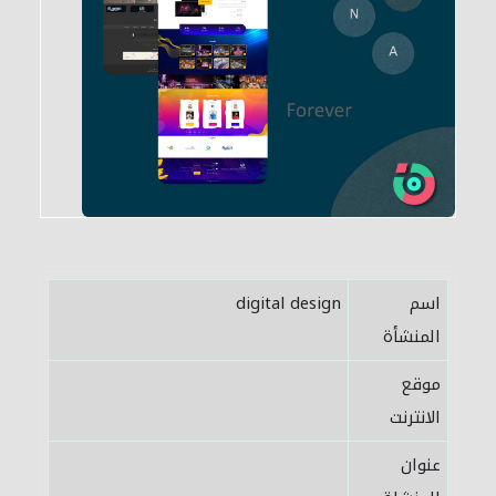
اسم
digital design
المنشأة
موقع
الانترنت
عنوان