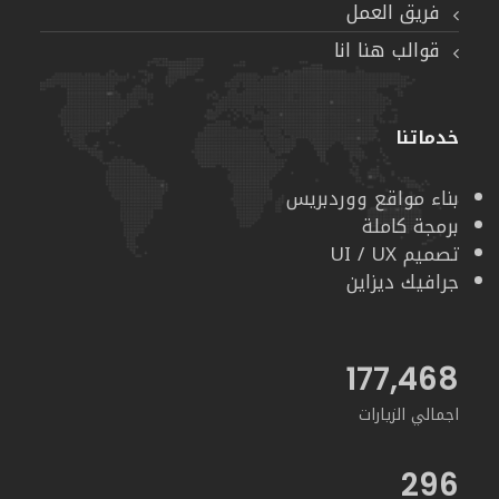
فريق العمل
قوالب هنا انا
خدماتنا
بناء مواقع ووردبريس
برمجة كاملة
تصميم UI / UX
جرافيك ديزاين
200,354
اجمالي الزيارات
296